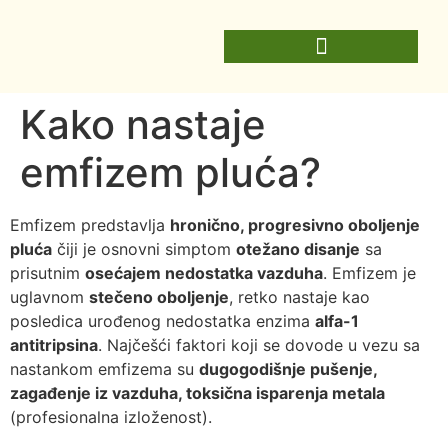
Kako nastaje
emfizem pluća?
Emfizem predstavlja
hronično, progresivno oboljenje
pluća
čiji je osnovni simptom
otežano disanje
sa
prisutnim
osećajem nedostatka vazduha
. Emfizem je
uglavnom
stečeno oboljenje
, retko nastaje kao
posledica urođenog nedostatka enzima
alfa-1
antitripsina
. Najčešći faktori koji se dovode u vezu sa
nastankom emfizema su
dugogodišnje pušenje,
zagađenje iz vazduha, toksična isparenja metala
(profesionalna izloženost).