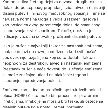
Kao posledica štetnog dejstva duvana i drugih toksina
dolazi do postepenog propadanja zida alveola (najsitniji
disajni putevi) i njihovog međusobnog spajanja. Time se
narušava normalna uloga alveola u razmeni gasova i
kao posledica ovog poremećaja dolazi do smanjenog
snabdevanja krvi kiseonikom. Takođe, otežano je i
izdisanje vazduha iz ovako proširenih disajnih puteva.
Iako je pušenje najvažniji faktor za nastanak emfizema,
ipak ne dolazi do razvoja emfizema kod svih pušača.
Još uvek nije razjašnjeno koji su to dodatni faktori
neophodni za destrukciju alveola i nastanak emfizema.
Prestanak pušenja neće dovesti do izlečenja emfizema,
ali može značajno uticati na olakšanje tegoba i
usporenje napredovanja bolesti.
Emfizem, kao jedna od hroničnih opstruktivnih bolesti
pluća (HOBP) često može biti praćena respiratornim
infekcijama. Infekcije ne moraju biti teške, ali oštećenje
disajnih puteva koje postoji remeti normalno