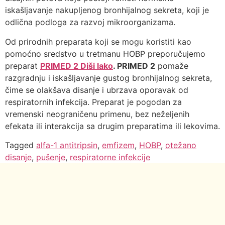
iskašljavanje nakupljenog bronhijalnog sekreta, koji je
odlična podloga za razvoj mikroorganizama.
Od prirodnih preparata koji se mogu koristiti kao
pomoćno sredstvo u tretmanu HOBP preporučujemo
preparat
PRIMED 2 Diši lako
. PRIMED 2
pomaže
razgradnju i iskašljavanje gustog bronhijalnog sekreta,
čime se olakšava disanje i ubrzava oporavak od
respiratornih infekcija. Preparat je pogodan za
vremenski neograničenu primenu, bez neželjenih
efekata ili interakcija sa drugim preparatima ili lekovima.
Tagged
alfa-1 antitripsin
,
emfizem
,
HOBP
,
otežano
disanje
,
pušenje
,
respiratorne infekcije