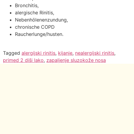
Bronchitis,
alergische Rinitis,
Nebenhölenenzundung,
chronische COPD
Raucherlunge/husten.
Tagged
alergijski rinitis
,
kijanje
,
nealergijski rinitis
,
primed 2 diši lako
,
zapaljenje sluzokože nosa