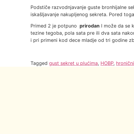
Podstiče razvodnjavanje guste bronhijalne sek
iskašljavanje nakupljenog sekreta. Pored tog
Primed 2 je potpuno
prirodan
I može da se k
tezine tegoba, pola sata pre ili dva sata nako
i pri primeni kod dece mladje od tri godine 
Tagged
gust sekret u plućima
,
HOBP
,
hronični