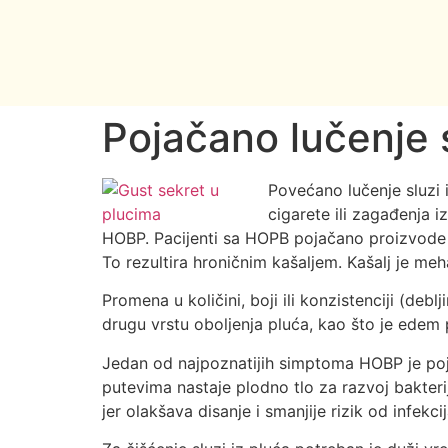
Pojačano lučenje 
Povećano lučenje sluzi i
cigarete ili zagađenja i
HOBP. Pacijenti sa HOPB pojačano proizvode s
To rezultira hroničnim kašaljem. Kašalj je me
Promena u količini, boji ili konzistenciji (debl
drugu vrstu oboljenja pluća, kao što je edem pl
Jedan od najpoznatijih simptoma HOBP je poja
putevima nastaje plodno tlo za razvoj bakter
jer olakšava disanje i smanjije rizik od infekci