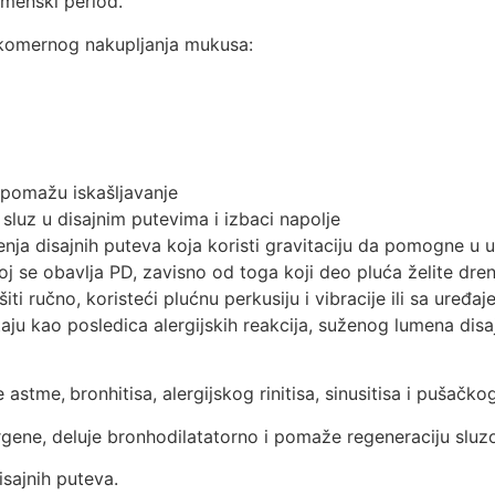
emenski period.
ekomernog nakupljanja mukusa:
 pomažu iskašljavanje
luz u disajnim putevima i izbaci napolje
nja disajnih puteva ​​koja koristi gravitaciju da pomogne u u
joj se obavlja PD, zavisno od toga koji deo pluća želite dren
iti ručno, koristeći plućnu perkusiju i vibracije ili sa uređ
ju kao posledica alergijskih reakcija, suženog lumena disa
e astme,
bronhitisa, alergijskog rinitisa, sinusitisa i pušačkog
rgene, deluje bronhodilatatorno i pomaže regeneraciju sluz
isajnih puteva.