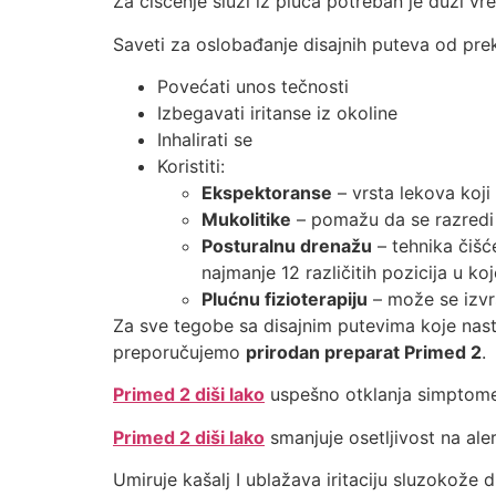
Za čišćenje sluzi iz pluća potreban je duži vr
Saveti za oslobađanje disajnih puteva od pr
Povećati unos tečnosti
Izbegavati iritanse iz okoline
Inhalirati se
Koristiti:
Ekspektoranse
– vrsta lekova koji
Mukolitike
– pomažu da se razredi s
Posturalnu drenažu
– tehnika čišće
najmanje 12 različitih pozicija u ko
Plućnu fizioterapiju
– može se izvrš
Za sve tegobe sa disajnim putevima koje nasta
preporučujemo
prirodan preparat Primed 2
.
Primed 2 diši lako
uspešno otklanja simptom
Primed 2 diši lako
smanjuje osetljivost na ale
Umiruje kašalj I ublažava iritaciju sluzokože d