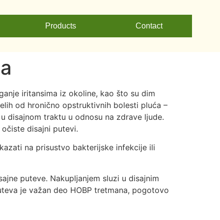
Products
Contact
ma
ganje iritansima iz okoline, kao što su dim
elih od hronično opstruktivnih bolesti pluća –
u disajnom traktu u odnosu na zdrave ljude.
očiste disajni putevi.
kazati na prisustvo bakterijske infekcije ili
ajne puteve. Nakupljanjem sluzi u disajnim
h puteva je važan deo HOBP tretmana, pogotovo