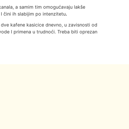
h kanala, a samim tim omogućavaju lakše
čini ih slabijim po intenzitetu
.
o dve kafene kasicice dnevno, u zavisnosti od
zvode I primena u trudnoći. Treba biti oprezan