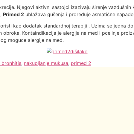
recije. Njegovi aktivni sastojci izazivaju širenje vazdušni
a,
Primed 2
ublažava gušenja i proređuje asmatične napade I 
oristi kao dodatak standardnoj
terapiji . Uzima se jedna d
n obroka. Kontaindikacija je alergija na med i pcelinje proi
zbog moguce alergije na med.
 bronhitis
,
nakupljanje mukusa
,
primed 2