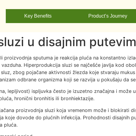
Key Benefits
Product’s Journey
sluzi u disajnim putevi
li proizvodnja sputuma je reakcija pluća na konstantno izla
z vazduha. Hiperprodukcija sluzi se najčešće javlja kod obol
luz, zbog pojačane aktivnosti žlezda koje stvaraju mukus 
hanizam odbrane organizma koji se razvija u pokušaju da se 
jina, lepljivost) ispljuvka često je izuzetno značajna i može u
uća, hronični bronhitis ili bronhiektazije.
čana proizvodnja sluzi koja vremenom može i blokirati dis
ija koje dovode do plućnih infekcija. Prohodnosti disajni
ja pluća.