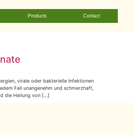
Products
Contact
onate
ien, virale oder bakterielle Infektionen
n jedem Fall unangenehm und schmerzhaft,
nd die Heilung von […]