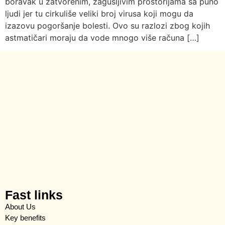
boravak u zatvorenim, zagušljivim prostorijama sa puno
ljudi jer tu cirkuliše veliki broj virusa koji mogu da
izazovu pogoršanje bolesti. Ovo su razlozi zbog kojih
astmatičari moraju da vode mnogo više računa […]
Fast links
About Us
Key benefits