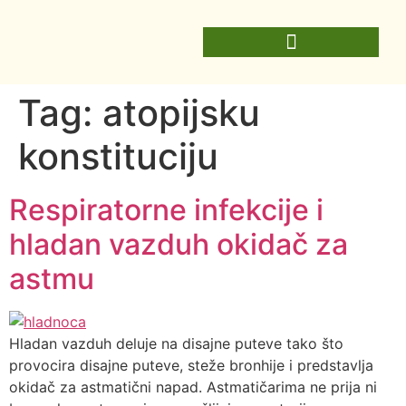
Tag:
atopijsku
konstituciju
Respiratorne infekcije i
hladan vazduh okidač za
astmu
Hladan vazduh deluje na disajne puteve tako što
provocira disajne puteve, steže bronhije i predstavlja
okidač za astmatični napad. Astmatičarima ne prija ni