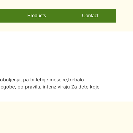
Products
Contact
oljenja, pa bi letnje mesece,trebalo
tegobe, po pravilu, intenziviraju Za dete koje