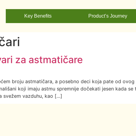
Key Benefits
Product’s Journey
čari
vari za astmatičare
em broju astmatičara, a posebno deci koja pate od ovog ob
 mališani koji imaju astmu spremnije dočekati jesen kada se 
na svežem vazduhu, kao […]