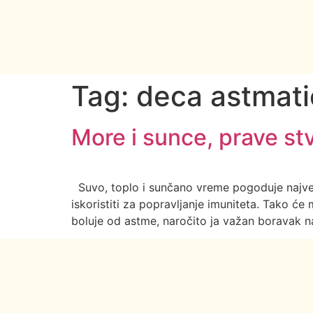
Tag:
deca astmati
More i sunce, prave st
Suvo, toplo i sunčano vreme pogoduje najveć
iskoristiti za popravljanje imuniteta. Tako će
boluje od astme, naročito ja važan boravak 