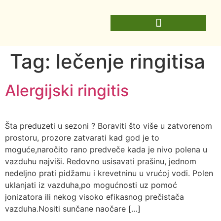
Tag:
lečenje ringitisa
Alergijski ringitis
Šta preduzeti u sezoni ? Boraviti što više u zatvorenom
prostoru, prozore zatvarati kad god je to
moguće,naročito rano predveče kada je nivo polena u
vazduhu najviši. Redovno usisavati prašinu, jednom
nedeljno prati pidžamu i krevetninu u vrućoj vodi. Polen
uklanjati iz vazduha,po mogućnosti uz pomoć
jonizatora ili nekog visoko efikasnog prečistača
vazduha.Nositi sunčane naočare […]