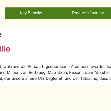
Key Benefits
Product’s Journey
e
lle
f, während die Person tagsüber keine Atembeschwerden hat.
 und Milben von Bettzeug, Matratzen, Kissen), dem Abküh
, der unsere innere Uhr begleitet, und der Tatsache, dass 