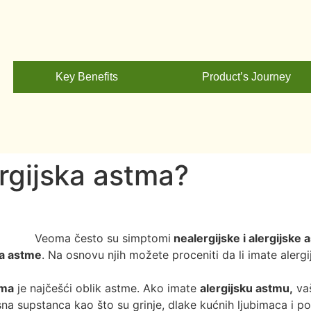
Key Benefits
Product’s Journey
ergijska astma?
Veoma često su simptomi
nealergijske i alergijske
a astme
. Na osnovu njih možete proceniti da li imate alergij
ma
je najčešći oblik astme. Ako imate
alergijsku astmu,
vaš
a supstanca kao što su grinje, dlake kućnih ljubimaca i po