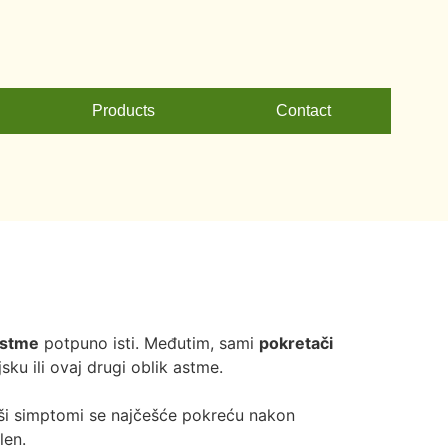
Products
Contact
 astme
potpuno isti. Međutim, sami
pokretači
sku ili ovaj drugi oblik astme.
i simptomi se najčešće pokreću nakon
len.