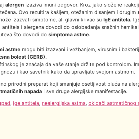
taj
alergen
izaziva imuni odgovor. Kroz jako složene reakci
otečena. Ovo rezultira kašljem, otežanim disanjem i drugim
ože izazvati simptome, ali glavni krivac su
IgE antitela.
IgE
 antitela i alergena dovodi do oslobađanja snažnih hemikal
 puteva što dovodi do
simptoma astme.
mi astme
mogu biti izazvani i vežbanjem, virusnim i bakteri
ksna bolest (GERB).
štinskog je značaja da vaše stanje držite pod kontrolom. Im
ijagnozu i kao savetnik kako da upravljate svojom astmom.
no prirodni preparat koji smanjuje osetljivost pluća na al
tmatičnih napada
i sve druge alergijske manifestacije.
napad
,
ige antitela
,
nealergijska astma
,
okidači astmatičnog