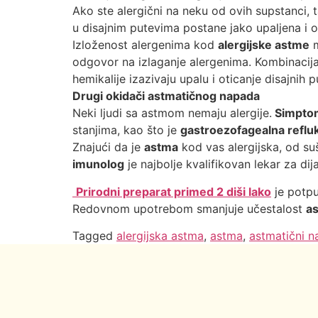
Ako ste alergični na neku od ovih supstanci, 
u disajnim putevima postane jako upaljena i 
Izloženost alergenima kod
alergijske astme
m
odgovor na izlaganje alergenima. Kombinacija
hemikalije izazivaju upalu i oticanje disajnih
Drugi okidači astmatičnog napada
Neki ljudi sa astmom nemaju alergije.
Simpto
stanjima, kao što je
gastroezofagealna reflu
Znajući da je
astma
kod vas alergijska, od su
imunolog
je najbolje kvalifikovan lekar za d
Prirodni preparat primed 2 diši lako
je potpu
Redovnom upotrebom smanjuje učestalost
as
Tagged
alergijska astma
,
astma
,
astmatični 