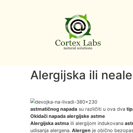
Alergijska ili neal
astmatičnog napada
su različiti u ova dva
tip
Okidači napada alergijske astme
Alergijska astma
ili alergijom indukovana
ast
udisanja alergena.
Alergen
je obično bezopasn