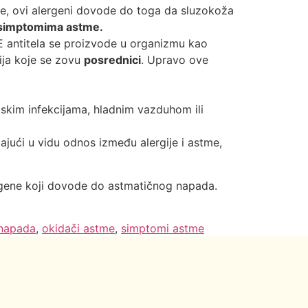
je, ovi alergeni dovode do toga da sluzokoža
simptomima astme.
 antitela se proizvode u organizmu kao
ija koje se zovu
posrednici
. Upravo ove
jskim infekcijama, hladnim vazduhom ili
ajući u vidu odnos između alergije i astme,
ergene koji dovode do astmatičnog napada.
 napada
,
okidači astme
,
simptomi astme