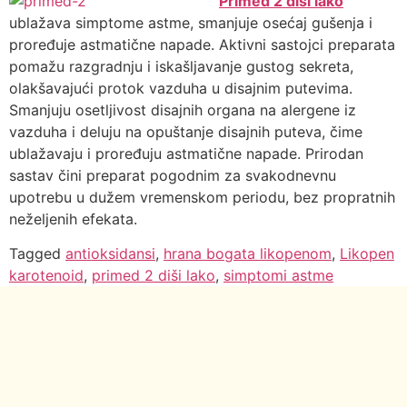
Primed 2 diši lako
ublažava simptome astme, smanjuje osećaj gušenja i
proređuje astmatične napade. Aktivni sastojci preparata
pomažu razgradnju i iskašljavanje gustog sekreta,
olakšavajući protok vazduha u disajnim putevima.
Smanjuju osetljivost disajnih organa na alergene iz
vazduha i deluju na opuštanje disajnih puteva, čime
ublažavaju i proređuju astmatične napade. Prirodan
sastav čini preparat pogodnim za svakodnevnu
upotrebu u dužem vremenskom periodu, bez propratnih
neželjenih efekata.
Tagged
antioksidansi
,
hrana bogata likopenom
,
Likopen
karotenoid
,
primed 2 diši lako
,
simptomi astme