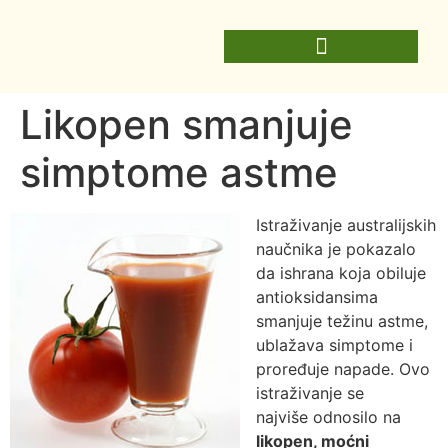
Likopen smanjuje
simptome astme
Istraživanje australijskih
naučnika je pokazalo
da ishrana koja obiluje
antioksidansima
smanjuje težinu astme,
ublažava simptome i
proređuje napade. Ovo
istraživanje se
najviše odnosilo na
likopen, moćni