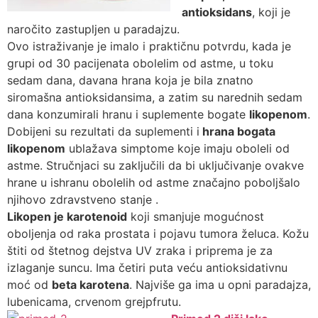
antioksidans
, koji je
naročito zastupljen u paradajzu.
Ovo istraživanje je imalo i praktičnu potvrdu, kada je
grupi od 30 pacijenata obolelim od astme, u toku
sedam dana, davana hrana koja je bila znatno
siromašna antioksidansima, a zatim su narednih sedam
dana konzumirali hranu i suplemente bogate
likopenom
.
Dobijeni su rezultati da suplementi i
hrana bogata
likopenom
ublažava simptome koje imaju oboleli od
astme. Stručnjaci su zaključili da bi uključivanje ovakve
hrane u ishranu obolelih od astme značajno poboljšalo
njihovo zdravstveno stanje .
Likopen je karotenoid
koji smanjuje mogućnost
oboljenja od raka prostata i pojavu tumora želuca. Kožu
štiti od štetnog dejstva UV zraka i priprema je za
izlaganje suncu. Ima četiri puta veću antioksidativnu
moć od
beta karotena
. Najviše ga ima u opni paradajza,
lubenicama, crvenom grejpfrutu.