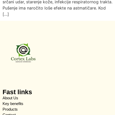
srčani udar, starenje kože, infekcije respiratornog trakta.
Pušenje ima naročito loše efekte na astmatičare. Kod
[…]
Fast links
About Us
Key benefits
Products
Contact