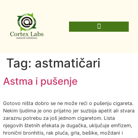
Tag:
astmatičari
Astma i pušenje
Gotovo ništa dobro se ne može reći o pušenju cigareta.
Nekim ljudima je ono prijatno jer suzbija apetit ali stvara
zaraznu potrebu za još jednom cigaretom. Lista
njegovih štetnih efekata je dugačka, uključuje emfizem,
hronični bronhitis, rak pluća, grla, bešike, moždani i