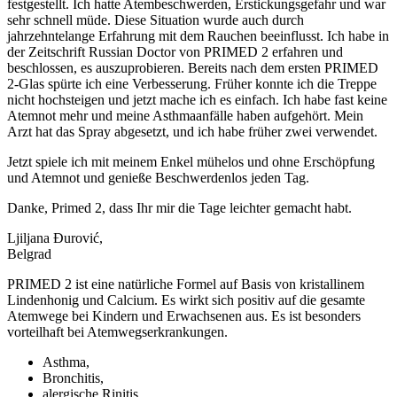
festgestellt. Ich hatte Atembeschwerden, Erstickungsgefahr und war
sehr schnell müde. Diese Situation wurde auch durch
jahrzehntelange Erfahrung mit dem Rauchen beeinflusst. Ich habe in
der Zeitschrift Russian Doctor von PRIMED 2 erfahren und
beschlossen, es auszuprobieren. Bereits nach dem ersten PRIMED
2-Glas spürte ich eine Verbesserung. Früher konnte ich die Treppe
nicht hochsteigen und jetzt mache ich es einfach. Ich habe fast keine
Atemnot mehr und meine Asthmaanfälle haben aufgehört. Mein
Arzt hat das Spray abgesetzt, und ich habe früher zwei verwendet.
Jetzt spiele ich mit meinem Enkel mühelos und ohne Erschöpfung
und Atemnot und genieße Beschwerdenlos jeden Tag.
Danke, Primed 2, dass Ihr mir die Tage leichter gemacht habt.
Ljiljana Đurović,
Belgrad
PRIMED 2 ist eine natürliche Formel auf Basis von kristallinem
Lindenhonig und Calcium. Es wirkt sich positiv auf die gesamte
Atemwege bei Kindern und Erwachsenen aus. Es ist besonders
vorteilhaft bei Atemwegserkrankungen.
Asthma,
Bronchitis,
alergische Rinitis,