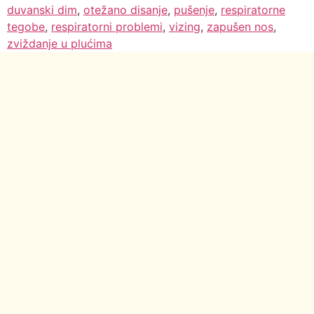
duvanski dim
,
otežano disanje
,
pušenje
,
respiratorne
tegobe
,
respiratorni problemi
,
vizing
,
zapušen nos
,
zviždanje u plućima