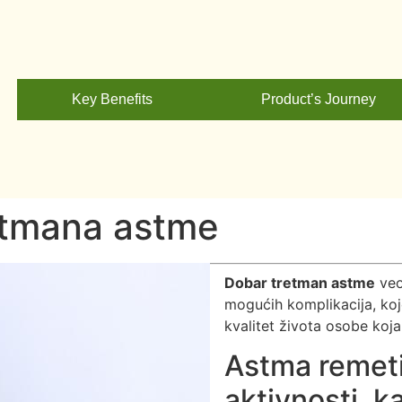
Key Benefits
Product’s Journey
etmana astme
Dobar tretman astme
veo
mogućih komplikacija, koje
kvalitet života osobe koj
Astma remet
aktivnosti, k