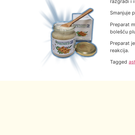
razgradi i 
Smanjuje p
Preparat m
bolešću pl
Preparat j
reakcija.
Tagged
as