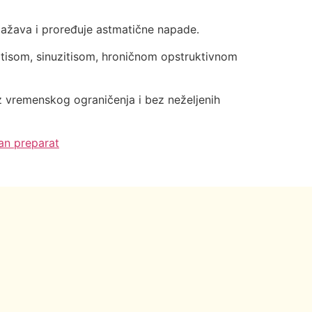
blažava i proređuje astmatične napade.
nitisom, sinuzitisom, hroničnom opstruktivnom
 vremenskog ograničenja i bez neželjenih
an preparat