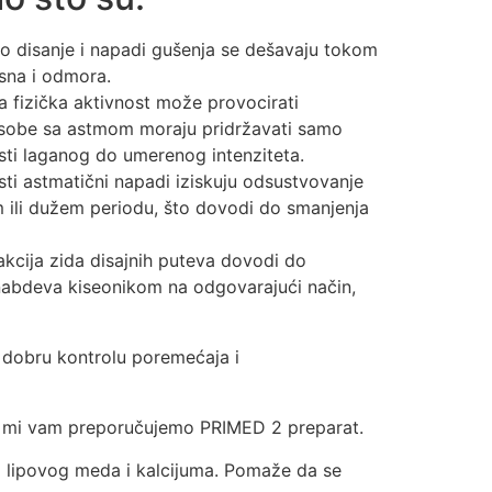
o disanje i napadi gušenja se dešavaju tokom
 sna i odmora.
a fizička aktivnost može provocirati
osobe sa astmom moraju pridržavati samo
osti laganog do umerenog intenziteta.
ti astmatični napadi iziskuju odsustvovanje
 ili dužem periodu, što dovodi do smanjenja
kcija zida disajnih puteva dovodi do
snabdeva kiseonikom na odgovarajući način,
a dobru kontrolu poremećaja i
ata, mi vam preporučujemo PRIMED 2 preparat.
g lipovog meda i kalcijuma. Pomaže da se