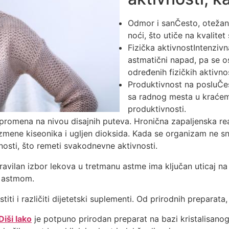
Odmor i sanČesto, otežan
noći, što utiče na kvalitet
Fizička aktivnostIntenzivn
astmatični napad, pa se 
određenih fizičkih aktivn
Produktivnost na posluČes
sa radnog mesta u kraćem
produktivnosti.
omena na nivou disajnih puteva. Hronična zapaljenska rea
razmene kiseonika i ugljen dioksida. Kada se organizam ne 
nosti, što remeti svakodnevne aktivnosti.
avilan izbor lekova u tretmanu astme ima ključan uticaj n
a astmom.
iti i različiti dijetetski suplementi. Od prirodnih prepar
iši lako
je potpuno prirodan preparat na bazi kristalisano