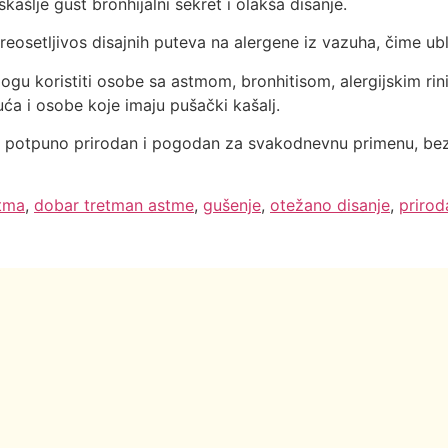
iskašlje gust bronhijalni sekret i olakša disanje.
reosetljivos disajnih puteva na alergene iz vazuha, čime u
ogu koristiti osobe sa astmom, bronhitisom, alergijskim ri
uća i osobe koje imaju pušački kašalj.
e potpuno prirodan i pogodan za svakodnevnu primenu, bez
tma
,
dobar tretman astme
,
gušenje
,
otežano disanje
,
prirod