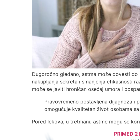
Dugoročno gledano, astma može dovesti do pr
nakupljanja sekreta i smanjenja efikasnosti 
može se javiti hroničan osećaj umora i pospa
Pravovremeno postavljena dijagnoza i pr
omogućuje kvalitetan život osobama s
Pored lekova, u tretmanu astme mogu se korist
PRIMED 2 D