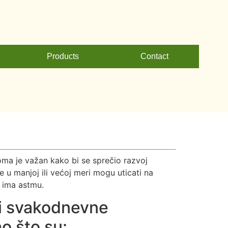
Products
Contact
ma je važan kako bi se sprečio razvoj
 u manjoj ili većoj meri mogu uticati na
a ima astmu.
i svakodnevne
ao što su: