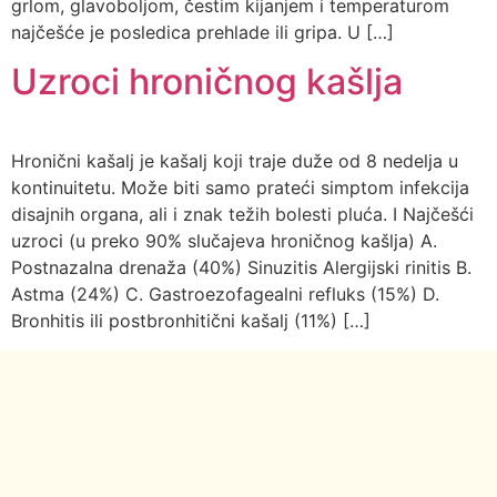
grlom, glavoboljom, čestim kijanjem i temperaturom
najčešće je posledica prehlade ili gripa. U […]
Uzroci hroničnog kašlja
Hronični kašalj je kašalj koji traje duže od 8 nedelja u
kontinuitetu. Može biti samo prateći simptom infekcija
disajnih organa, ali i znak težih bolesti pluća. I Najčešći
uzroci (u preko 90% slučajeva hroničnog kašlja) A.
Postnazalna drenaža (40%) Sinuzitis Alergijski rinitis B.
Astma (24%) C. Gastroezofagealni refluks (15%) D.
Bronhitis ili postbronhitični kašalj (11%) […]