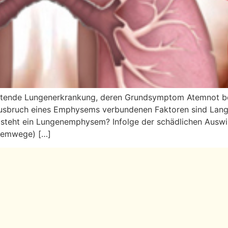
eitende Lungenerkrankung, deren Grundsymptom Atemnot bei
sbruch eines Emphysems verbundenen Faktoren sind Langz
ntsteht ein Lungenemphysem? Infolge der schädlichen Ausw
Atemwege) […]