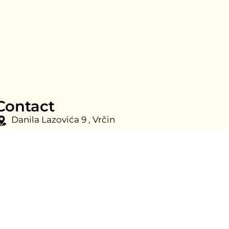
Contact
Danila Lazovića 9 , Vrčin
stanko@cortex-labs.com
+381 69750200