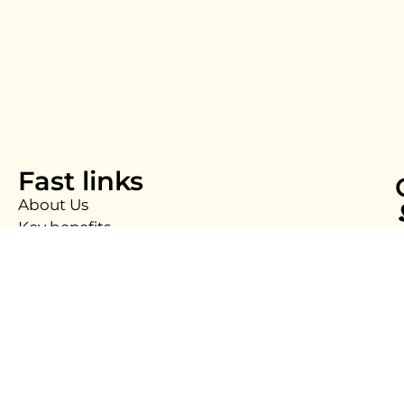
Fast links
About Us
Key benefits
Products
Contact