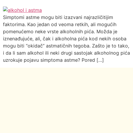
Simptomi astme mogu biti izazvani najrazličitijim
faktorima. Kao jedan od veoma retkih, ali mogućih
pomenućemo neke vrste alkoholnih pića. Možda je
iznenađujuće, ali, čak i alkoholna pića kod nekih osoba
mogu biti “okidač” astmatičnih tegoba. Zašto je to tako,
i da li sam alkohol ili neki drugi sastojak alkoholnog pića
uzrokuje pojavu simptoma astme? Pored […]