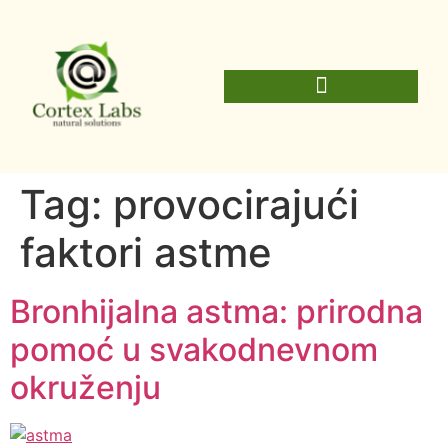
Tag:
provocirajući
faktori astme
Bronhijalna astma: prirodna
pomoć u svakodnevnom
okruženju