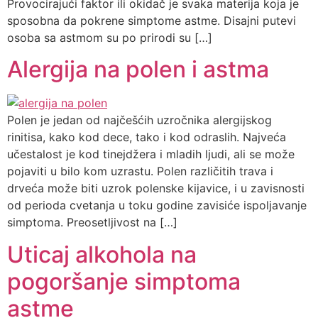
Provocirajući faktor ili okidač je svaka materija koja je
sposobna da pokrene simptome astme. Disajni putevi
osoba sa astmom su po prirodi su […]
Alergija na polen i astma
Polen je jedan od najčešćih uzročnika alergijskog
rinitisa, kako kod dece, tako i kod odraslih. Najveća
učestalost je kod tinejdžera i mladih ljudi, ali se može
pojaviti u bilo kom uzrastu. Polen različitih trava i
drveća može biti uzrok polenske kijavice, i u zavisnosti
od perioda cvetanja u toku godine zavisiće ispoljavanje
simptoma. Preosetljivost na […]
Uticaj alkohola na
pogoršanje simptoma
astme