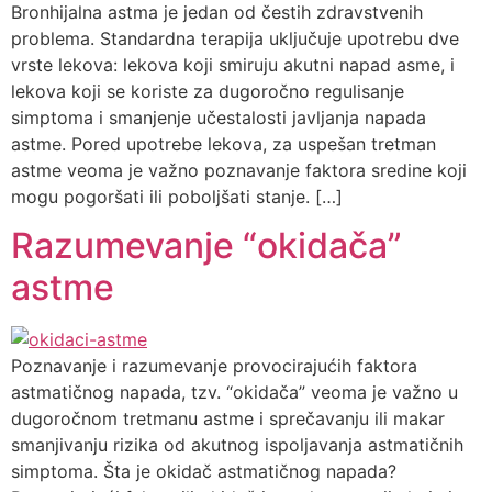
Bronhijalna astma je jedan od čestih zdravstvenih
problema. Standardna terapija uključuje upotrebu dve
vrste lekova: lekova koji smiruju akutni napad asme, i
lekova koji se koriste za dugoročno regulisanje
simptoma i smanjenje učestalosti javljanja napada
astme. Pored upotrebe lekova, za uspešan tretman
astme veoma je važno poznavanje faktora sredine koji
mogu pogoršati ili poboljšati stanje. […]
Razumevanje “okidača”
astme
Poznavanje i razumevanje provocirajućih faktora
astmatičnog napada, tzv. “okidača” veoma je važno u
dugoročnom tretmanu astme i sprečavanju ili makar
smanjivanju rizika od akutnog ispoljavanja astmatičnih
simptoma. Šta je okidač astmatičnog napada?