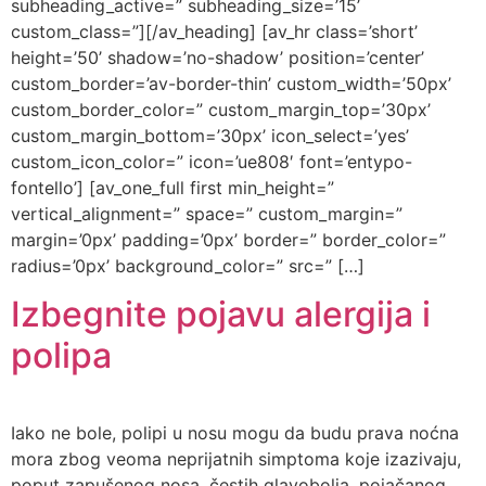
subheading_active=” subheading_size=’15’
custom_class=”][/av_heading] [av_hr class=’short’
height=’50’ shadow=’no-shadow’ position=’center’
custom_border=’av-border-thin’ custom_width=’50px’
custom_border_color=” custom_margin_top=’30px’
custom_margin_bottom=’30px’ icon_select=’yes’
custom_icon_color=” icon=’ue808′ font=’entypo-
fontello’] [av_one_full first min_height=”
vertical_alignment=” space=” custom_margin=”
margin=’0px’ padding=’0px’ border=” border_color=”
radius=’0px’ background_color=” src=” […]
Izbegnite pojavu alergija i
polipa
Iako ne bole, polipi u nosu mogu da budu prava noćna
mora zbog veoma neprijatnih simptoma koje izazivaju,
poput zapušenog nosa, čestih glavobolja, pojačanog