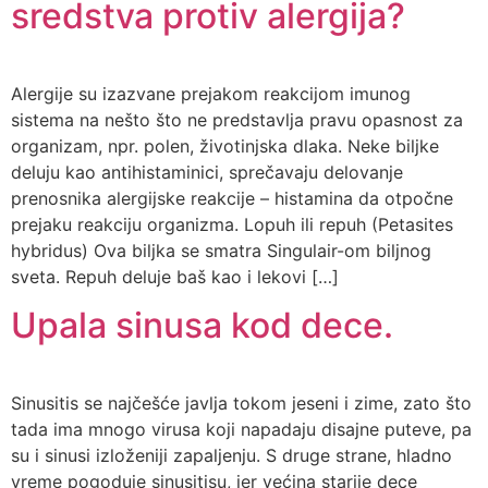
sredstva protiv alergija?
Alergije su izazvane prejakom reakcijom imunog
sistema na nešto što ne predstavlja pravu opasnost za
organizam, npr. polen, životinjska dlaka. Neke biljke
deluju kao antihistaminici, sprečavaju delovanje
prenosnika alergijske reakcije – histamina da otpočne
prejaku reakciju organizma. Lopuh ili repuh (Petasites
hybridus) Ova biljka se smatra Singulair-om biljnog
sveta. Repuh deluje baš kao i lekovi […]
Upala sinusa kod dece.
Sinusitis se najčešće javlja tokom jeseni i zime, zato što
tada ima mnogo virusa koji napadaju disajne puteve, pa
su i sinusi izloženiji zapaljenju. S druge strane, hladno
vreme pogoduje sinusitisu, jer većina starije dece